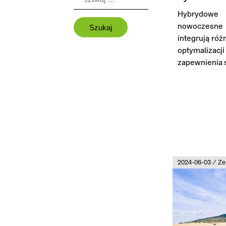
Hybrydowe
nowoczesne 
integrują róż
optymalizac
zapewnienia s
2024-06-03 / Ze