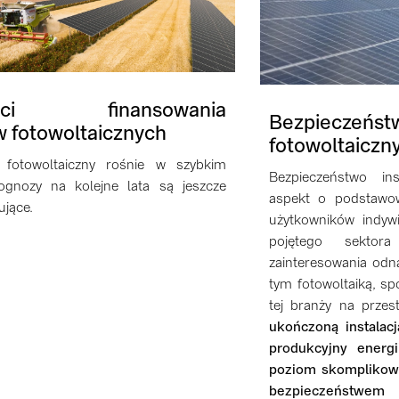
ości finansowania
Bezpiecze
w fotowoltaicznych
fotowoltaiczn
 fotowoltaiczny rośnie w szybkim
Bezpieczeństwo ins
ognozy na kolejne lata są jeszcze
aspekt o podstawo
ujące.
użytkowników indywi
pojętego sektora
zainteresowania odna
tym fotowoltaiką, s
tej branży na przest
ukończoną instalacj
produkcyjny energi
poziom skomplikow
bezpieczeństwem p