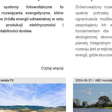
 systemy fotowoltaiczne to
Zrównoważony rozw
rozwiązania energetyczne, które
spełnia potrzeb
ne źródła energii odnawialnej w celu
ograniczania możliw
ji produkcji elektryczności i
zaspokajaniu ich 
tabilności dostaw.
fundamentem dla d
ekologicznej, ekono
planety. Integraln
rozwoju jest przejści
energii, gdzie kluczo
Czytaj więcej
 świata PV
2024-05-27 / ABC monta