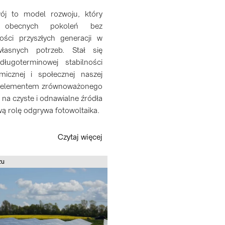
ój to model rozwoju, który
y obecnych pokoleń bez
ości przyszłych generacji w
własnych potrzeb. Stał się
ługoterminowej stabilności
micznej i społecznej naszej
ym elementem zrównoważonego
e na czyste i odnawialne źródła
wą rolę odgrywa fotowoltaika.
Czytaj więcej
żu