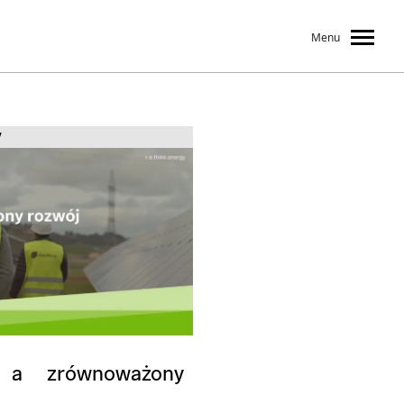
Menu
V
a a zrównoważony