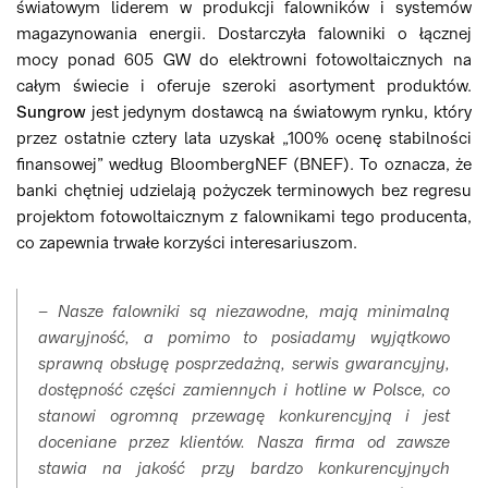
światowym liderem w produkcji falowników i systemów
magazynowania energii. Dostarczyła falowniki o łącznej
mocy ponad 605 GW do elektrowni fotowoltaicznych na
całym świecie i oferuje szeroki asortyment produktów.
Sungrow
jest jedynym dostawcą na światowym rynku, który
przez ostatnie cztery lata uzyskał „100% ocenę stabilności
finansowej” według BloombergNEF (BNEF). To oznacza, że
banki chętniej udzielają pożyczek terminowych bez regresu
projektom fotowoltaicznym z falownikami tego producenta,
co zapewnia trwałe korzyści interesariuszom.
– Nasze falowniki są niezawodne, mają minimalną
awaryjność, a pomimo to posiadamy wyjątkowo
sprawną obsługę posprzedażną, serwis gwarancyjny,
dostępność części zamiennych i hotline w Polsce, co
stanowi ogromną przewagę konkurencyjną i jest
doceniane przez klientów. Nasza firma od zawsze
stawia na jakość przy bardzo konkurencyjnych