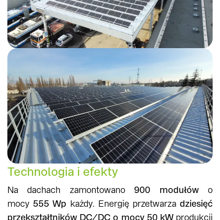
Technologia i efekty
Na dachach zamontowano
900 modułów
o
mocy
555 Wp
każdy. Energię przetwarza
dziesięć
przekształtników DC/DC o mocy 50 kW
produkcji