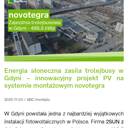
Energia słoneczna zasila trolejbusy w
Gdyni – innowacyjny projekt PV na
systemie montażowym novotegra
2025-11-03 / ABC montażu
W Gdyni powstała jedna z najbardziej wyjątkowych
instalacji fotowoltaicznych w Polsce. Firma
2SUN z