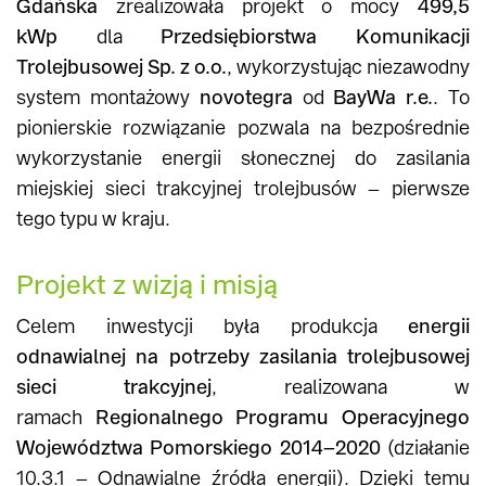
Gdańska
zrealizowała projekt o mocy
499,5
kWp
dla
Przedsiębiorstwa Komunikacji
Trolejbusowej Sp. z o.o.
, wykorzystując niezawodny
system montażowy
novotegra
od
BayWa r.e.
. To
pionierskie rozwiązanie pozwala na bezpośrednie
wykorzystanie energii słonecznej do zasilania
miejskiej sieci trakcyjnej trolejbusów – pierwsze
tego typu w kraju.
Projekt z wizją i misją
Celem inwestycji była produkcja
energii
odnawialnej na potrzeby zasilania trolejbusowej
sieci trakcyjnej
, realizowana w
ramach
Regionalnego Programu Operacyjnego
Województwa Pomorskiego 2014–2020
(działanie
10.3.1 – Odnawialne źródła energii). Dzięki temu