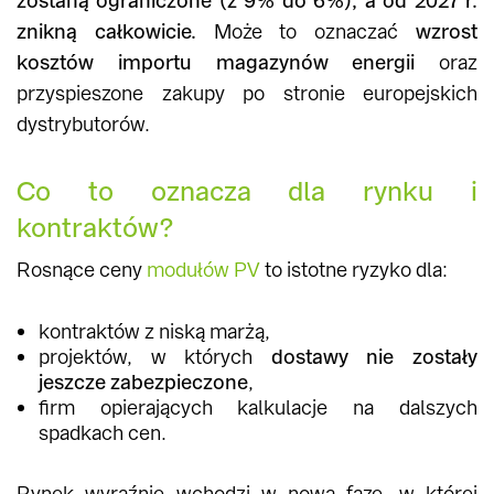
zostaną ograniczone (z 9% do 6%), a od 2027 r.
znikną całkowicie.
Może to oznaczać
wzrost
kosztów importu magazynów energii
oraz
przyspieszone zakupy po stronie europejskich
dystrybutorów.
Co to oznacza dla rynku i
kontraktów?
Rosnące ceny
modułów PV
to istotne ryzyko dla:
kontraktów z niską marżą,
projektów, w których
dostawy nie zostały
jeszcze zabezpieczone
,
firm opierających kalkulacje na dalszych
spadkach cen.
Rynek wyraźnie wchodzi w nową fazę, w której