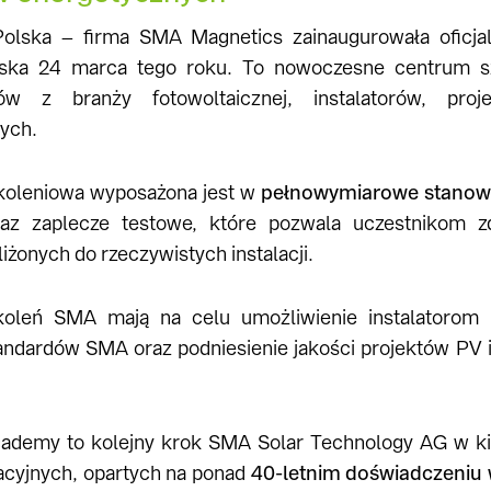
Polska – firma SMA Magnetics zainaugurowała oficjal
ska 24 marca tego roku. To nowoczesne centrum s
stów z branży fotowoltaicznej, instalatorów, pro
ych.
zkoleniowa wyposażona jest w
pełnowymiarowe stanowi
raz zaplecze testowe, które pozwala uczestnikom 
żonych do rzeczywistych instalacji.
oleń SMA mają na celu umożliwienie instalatorom 
tandardów SMA oraz podniesienie jakości projektów P
ademy to kolejny krok SMA Solar Technology AG w ki
acyjnych, opartych na ponad
40-letnim doświadczeniu 