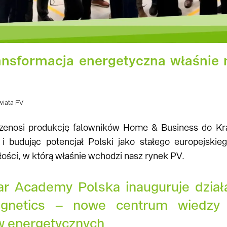
nsformacja energetyczna właśnie 
wiata PV
zenosi produkcję falowników Home & Business do K
y
i budując potencjał Polski jako stałego europejski
łości, w którą właśnie wchodzi nasz rynek PV.
r Academy Polska inauguruje działa
netics – nowe centrum wiedzy 
 energetycznych