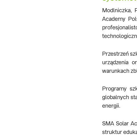
Modlniczka, 
Academy Pol
profesjonali
technologiczn
Przestrzeń s
urządzenia o
warunkach zbli
Programy szk
globalnych s
energii.
SMA Solar Ac
struktur eduk