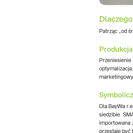
Dlaczego 
Patrząc „od ś
Produkcja
Przeniesienie
optymalizacja
marketingowym
Symbolicz
Dla BayWa r.e
siedzibie SM
importowana z
przestaje być 