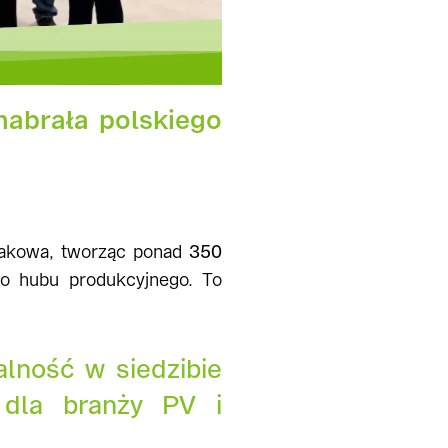
nabrała polskiego
rakowa, tworząc ponad
350
ego hubu produkcyjnego. To
lność w siedzibie
dla branży PV i