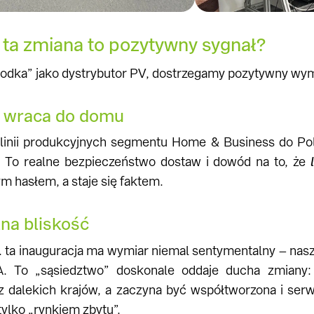
ta zmiana to pozytywny sygnał?
rodka” jako dystrybutor PV, dostrzegamy pozytywny wymi
 wraca do domu
 linii produkcyjnych segmentu Home & Business do Pols
. To realne bezpieczeństwo dostaw i dowód na to, że
 hasłem, a staje się faktem.
na bliskość
. ta inauguracja ma wymiar niemal sentymentalny – nasz
A. To „sąsiedztwo” doskonale oddaje ducha zmiany: 
 dalekich krajów, a zaczyna być współtworzona i ser
tylko „rynkiem zbytu”.