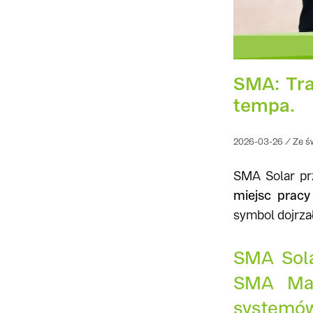
SMA: Tra
tempa.
2026-03-26 / Ze ś
SMA Solar pr
miejsc prac
symbol dojrza
SMA Sola
SMA Mag
systemów