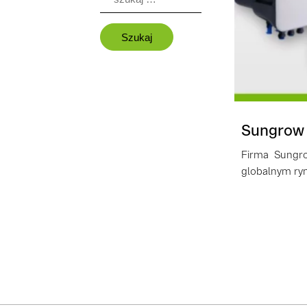
Sungrow 
Firma Sungro
globalnym ry