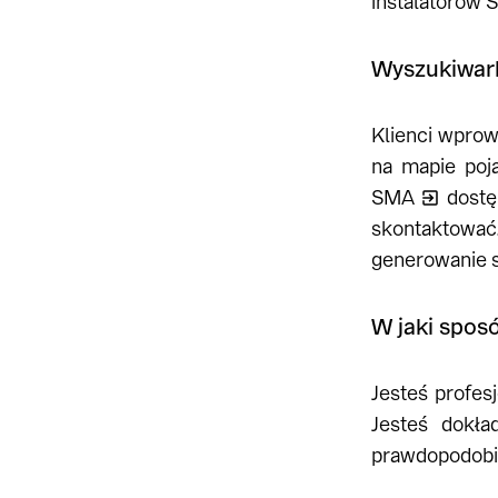
instalatorów
Wyszukiwark
Klienci wprow
na mapie poja
SMA
dostęp
skontaktowa
generowanie s
W jaki spos
Jesteś profes
Jesteś dokł
prawdopodobi