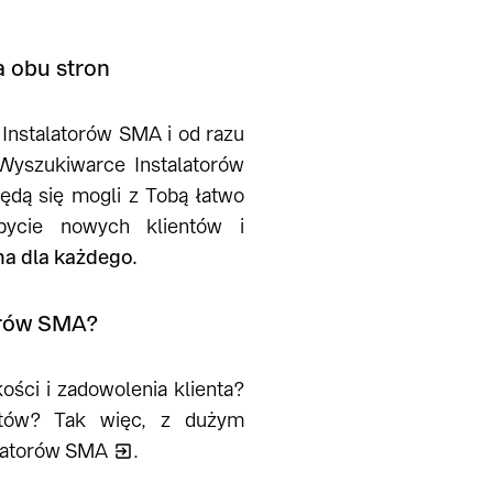
a obu stron
Instalatorów SMA i od razu
 Wyszukiwarce Instalatorów
ędą się mogli z Tobą łatwo
bycie nowych klientów i
na dla każdego.
torów SMA?
ości i zadowolenia klienta?
entów? Tak więc, z dużym
latorów
SMA
.