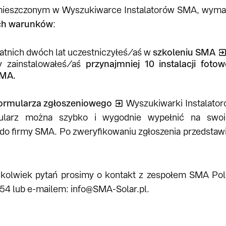
mieszczonym w Wyszukiwarce Instalatorów SMA, wymag
ch warunków
:
atnich dwóch lat uczestniczyłeś/aś w
szkoleniu SMA
y zainstalowałeś/aś
przynajmniej 10 instalacji foto
SMA.
ormularza zgłoszeniowego
Wyszukiwarki Instalatoró
mularz można szybko i wygodnie wypełnić na swoi
do firmy SMA. Po zweryfikowaniu zgłoszenia przedstawi
chkolwiek pytań prosimy o kontakt z zespołem SMA Po
54 lub e-mailem: info@SMA-Solar.pl.