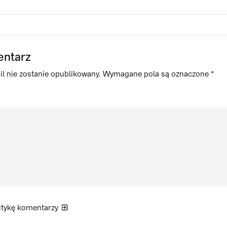
entarz
l nie zostanie opublikowany.
Wymagane pola są oznaczone
*
itykę
komentarzy