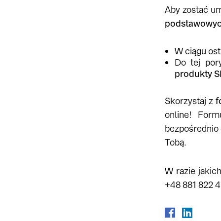
Aby zostać u
podstawowy
W ciągu ost
Do tej por
produkty 
Skorzystaj z
f
online! For
bezpośrednio 
Tobą.
W razie jaki
+48 881 822 4