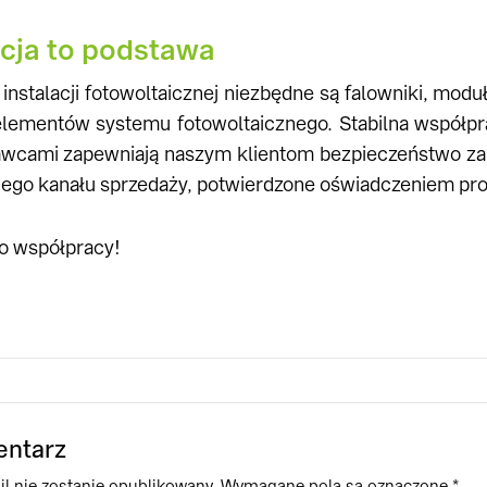
cja to podstawa
instalacji fotowoltaicznej niezbędne są falowniki, mod
elementów systemu fotowoltaicznego. Stabilna współpr
awcami zapewniają naszym klientom bezpieczeństwo za
ego kanału sprzedaży, potwierdzone oświadczeniem pr
o współpracy!
entarz
l nie zostanie opublikowany.
Wymagane pola są oznaczone
*