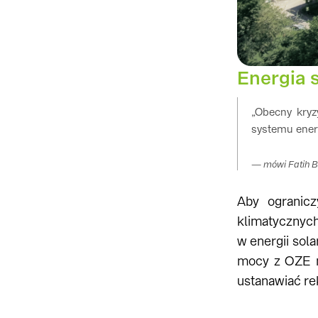
Energia 
„Obecny kry
systemu ener
mówi Fatih B
Aby ogranic
klimatycznych
w energii sol
mocy z OZE m
ustanawiać re