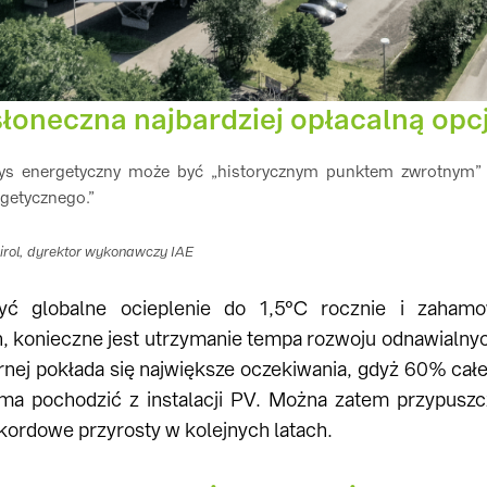
słoneczna najbardziej opłacalną opc
zys energetyczny może być „historycznym punktem zwrotnym”
getycznego.”
irol, dyrektor wykonawczy IAE
zyć globalne ocieplenie do 1,5°C rocznie i zaha
, konieczne jest utrzymanie tempa rozwoju odnawialnych
arnej pokłada się największe oczekiwania, gdyż 60% c
a pochodzić z instalacji PV. Można zatem przypuszcz
kordowe przyrosty w kolejnych latach.