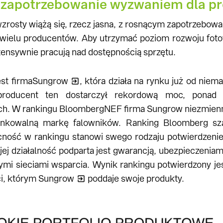
 zapotrzebowanie wyzwaniem dla p
rosty wiążą się, rzecz jasna, z rosnącym zapotrzebowan
wielu producentów. Aby utrzymać poziom rozwoju fotow
tensywnie pracują nad dostępnością sprzętu.
st firma
Sungrow
, która działa na rynku już od niema
i producent ten dostarczył rekordową moc, pona
ch. W rankingu BloombergNEF firma Sungrow niezmienni
bankowalną markę falowników. Ranking Bloomberg sz
cność w rankingu stanowi swego rodzaju potwierdzenie,
jej działalność podparta jest gwarancją, ubezpieczenia
nymi sieciami wsparcia. Wynik rankingu potwierdzony j
ci, którym
Sungrow
poddaje swoje produkty.