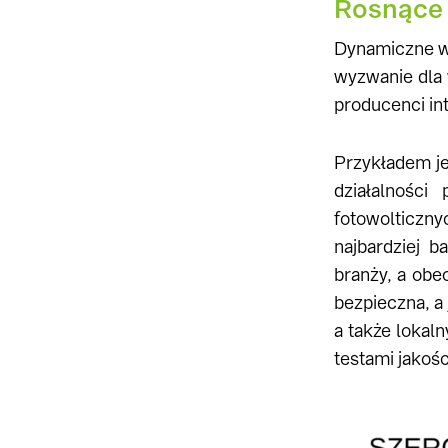
Rosnące
Dynamiczne wz
wyzwanie dla 
producenci in
Przykładem je
działalnośc
fotowolticzny
najbardziej 
branży, a obe
bezpieczna, a 
a także lokal
testami jakoś