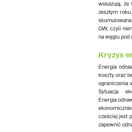
wskazują, że
zeszłym roku.
skumulowana w
GW, czyli nie
na węglu pod 
Kryzys e
Energia odnaw
koszty oraz b
ograniczenia 
Sytuacja ek
Energia odnaw
ekonomicznie.
cześciej jest
zapewnić odna