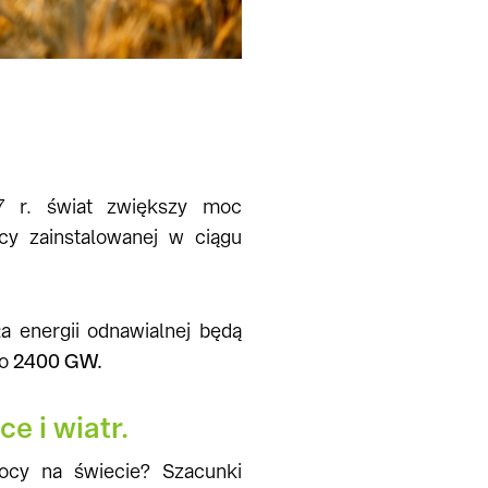
7 r. świat zwiększy moc
cy zainstalowanej w ciągu
ła energii odnawialnej będą
ło
2400 GW.
 i wiatr.
y na świecie? Szacunki