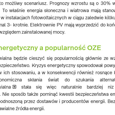
 to możliwy scenariusz. Prognozy wzrostu są o 30% 
 To właśnie energia słoneczna i wiatrowa mają stano
 instalacjach fotowoltaicznych w ciągu zaledwie killku
mal 3- krotnie. Elektrownie PV mają wyprzedzić do ko
względem zainstalowanej mocy.
nergetyczny a popularność OZE
ialna będzie cieszyć się popularnością głównie ze wz
ezpieczeństwo. Kryzys energetyczny spowodował powyż
w ich stosowaniu, a w konsekwencji również rosnące k
onomiczna skłania świat do szukania alternat
ialna
stała się więc naturalnie bardziej niz 
 Nie sposób także pominąć kwestii bezpieczeństwa en
 podnoszoną przez dostawów i producentów energii. Be
wialne źródła energii.