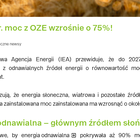
r. moc z OZE wzrośnie o 75%!
eczne newsy
owa Agencja Energii (IEA) przewiduje, że do 202
ą z odnawialnych źródeł energii o równowartość mo
t.
ują, że energia słoneczna, wiatrowa i pozostałe źród
, a zainstalowana moc zainstalowana ma wzrosnąć o oko
odnawialna – głównym źródłem słońce
iwe, by
energia odnawialna
pokrywała aż 90% moc