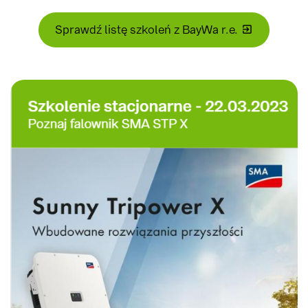
Sprawdź listę szkoleń z BayWa r.e.