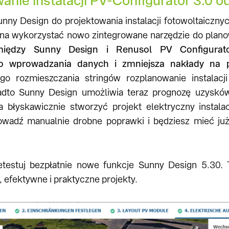
anie instalacji PV-Configurator 3.0 o
unny Design do projektowania instalacji fotowoltaiczny
na wykorzystać nowo zintegrowane narzędzie do plano
omiędzy Sunny Design i Renusol PV Configurat
go wprowadzania danych i zmniejsza nakłady na p
go rozmieszczania stringów rozplanowanie instalacj
adto Sunny Design umożliwia teraz prognozę uzysków
błyskawicznie stworzyć projekt elektryczny instalacj
owadź manualnie drobne poprawki i będziesz mieć j
zetestuj bezpłatnie nowe funkcje Sunny Design 5.30.
efektywne i praktyczne projekty.