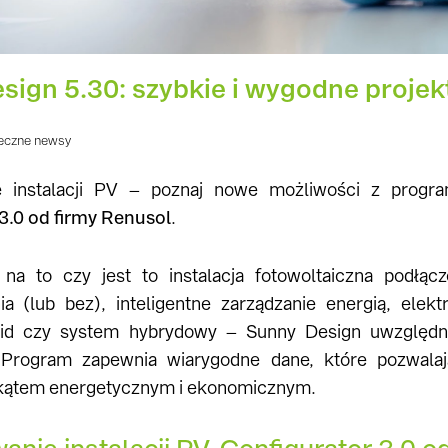
sign 5.30: szybkie i wygodne proje
eczne newsy
ie instalacji PV – poznaj nowe możliwości z pro
3.0 od firmy Renusol
.
na to czy jest to instalacja fotowoltaiczna podłą
a (lub bez), inteligentne zarządzanie energią, elek
rid czy system hybrydowy – Sunny Design uwzględn
Program zapewnia wiarygodne dane, które pozwalaj
d kątem energetycznym i ekonomicznym.