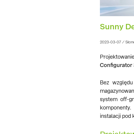
Sunny De
2023-03-07 / Słon
Projektowan
Configurator 
Bez względu 
magazynowani
system off-g
komponenty. 
instalacji po