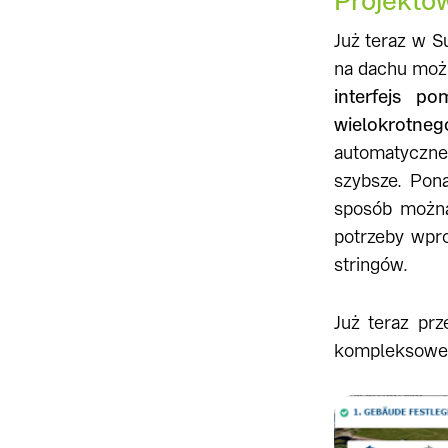
Projektow
Już teraz w S
na dachu moż
interfejs p
wielokrotne
automatyczne
szybsze. Pon
sposób można 
potrzeby wpr
stringów.
Już teraz pr
kompleksowe, 