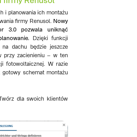
d firmy Renusol
ch i planowania ich montażu
wania firmy Renusol.
Nowy
or 3.0 pozwala uniknąć
lanowanie.
Dzięki funkcji
i na dachu będzie jeszcze
 przy zacienieniu – w ten
i fotowoltaicznej. W razie
uż gotowy schemat montażu
 Twórz dla swoich klientów