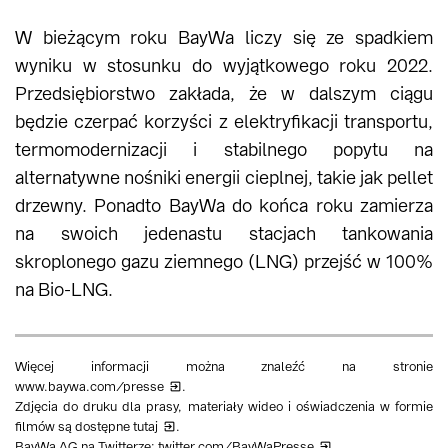
W bieżącym roku BayWa liczy się ze spadkiem
wyniku w stosunku do wyjątkowego roku 2022.
Przedsiębiorstwo zakłada, że w dalszym ciągu
będzie czerpać korzyści z elektryfikacji transportu,
termomodernizacji i stabilnego popytu na
alternatywne nośniki energii cieplnej, takie jak pellet
drzewny. Ponadto BayWa do końca roku zamierza
na swoich jedenastu stacjach tankowania
skroplonego gazu ziemnego (LNG) przejść w 100%
na Bio-LNG.
Więcej informacji można znaleźć na stronie
www.baywa.com/presse
.
Zdjęcia do druku dla prasy, materiały wideo i oświadczenia w formie
filmów są dostępne
tutaj
.
BayWa AG na Twitterze:
twitter.com/BayWaPresse